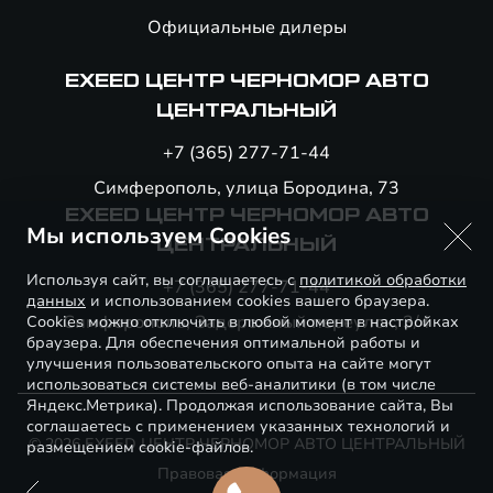
Официальные дилеры
EXEED ЦЕНТР ЧЕРНОМОР АВТО
ЦЕНТРАЛЬНЫЙ
+7 (365) 277-71-44
Симферополь, улица Бородина, 73
EXEED ЦЕНТР ЧЕРНОМОР АВТО
Мы используем Cookies
ЦЕНТРАЛЬНЫЙ
Используя сайт, вы соглашаетесь с
политикой обработки
+7 (365) 277-71-44
данных
и использованием cookies вашего браузера.
Симферополь, Задорожный переулок, 3/4
Cookies можно отключить в любой момент в настройках
браузера. Для обеспечения оптимальной работы и
улучшения пользовательского опыта на сайте могут
использоваться системы веб-аналитики (в том числе
Яндекс.Метрика). Продолжая использование сайта, Вы
соглашаетесь с применением указанных технологий и
© 2026 EXEED ЦЕНТР ЧЕРНОМОР АВТО ЦЕНТРАЛЬНЫЙ
размещением cookie-файлов.
Правовая информация