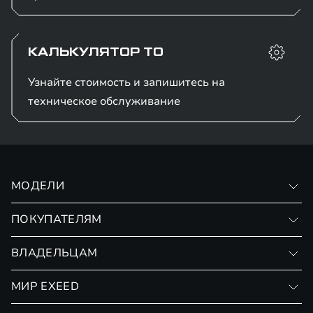
КАЛЬКУЛЯТОР ТО
Узнайте стоимость и запишитесь на
техническое обслуживание
МОДЕЛИ
VX
ПОКУПАТЕЛЯМ
RX
Записаться на тест-драйв
ВЛАДЕЛЬЦАМ
TXL
Финансовые программы
Специальные предложения
МИР EXEED
Страхование
Записаться на сервис
Обмен / Trade-in
Новости и события