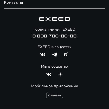
Контакты
Официальный сервис
Специальные предложения
Технологии EXEED
Техническое обслуживание
Корпоративным клиентам
Знаковые клиенты EXEED
Гарантия EXEED
Помощь на дорогах
Горячая линия EXEED
Онлайн-магазин аксессуаров
8 800 700-80-03
EXEED в соцсетях
Мы в соцсетях
Мобильное приложение