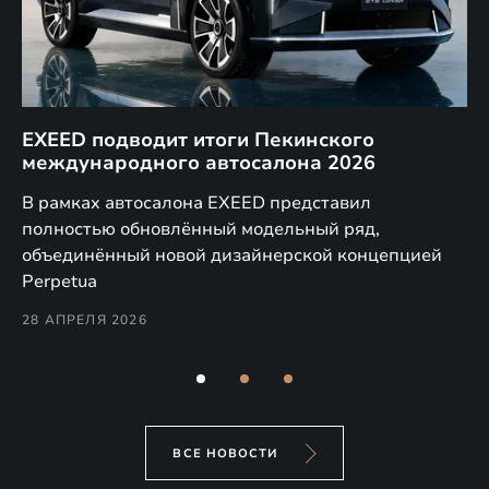
EXEED подводит итоги Пекинского
Д
международного автосалона 2026
E
в
а,
В рамках автосалона EXEED представил
EX
полностью обновлённый модельный ряд,
по
объединённый новой дизайнерской концепцией
(н
Perpetua
Co
28 АПРЕЛЯ 2026
24
ВСЕ НОВОСТИ