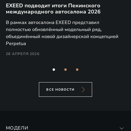
EXEED подводит итоги Пекинского
Д
международного автосалона 2026
E
в
а,
В рамках автосалона EXEED представил
EX
полностью обновлённый модельный ряд,
по
объединённый новой дизайнерской концепцией
(н
Perpetua
Co
28 АПРЕЛЯ 2026
24
ВСЕ НОВОСТИ
МОДЕЛИ