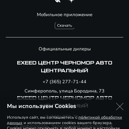
Мобильное приложение
Официальные дилеры
EXEED ЦЕНТР ЧЕРНОМОР АВТО
ЦЕНТРАЛЬНЫЙ
+7 (365) 277-71-44
Симферополь, улица Бородина, 73
EXEED ЦЕНТР ЧЕРНОМОР АВТО
Мы используем Cookies
ЦЕНТРАЛЬНЫЙ
+7 (365) 277-71-44
Используя сайт, вы соглашаетесь с
политикой обработки
данных
и использованием cookies вашего браузера.
Симферополь, Задорожный переулок, 3/4
Cookies можно отключить в любой момент в настройках