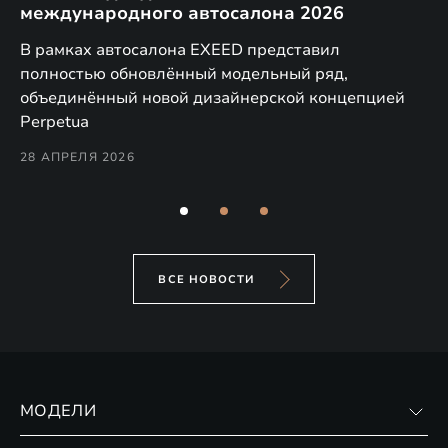
международного автосалона 2026
E
в
а,
В рамках автосалона EXEED представил
EX
полностью обновлённый модельный ряд,
по
объединённый новой дизайнерской концепцией
(н
Perpetua
Co
28 АПРЕЛЯ 2026
24
ВСЕ НОВОСТИ
МОДЕЛИ
VX