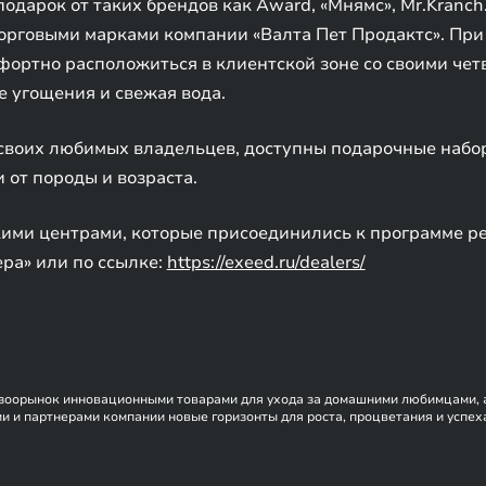
дарок от таких брендов как Award, «Мнямс», Mr.Kranch.
орговыми марками компании «Валта Пет Продактс». При
фортно расположиться в клиентской зоне со своими чет
е угощения и свежая вода.
 своих любимых владельцев, доступны подарочные набо
 от породы и возраста.
ими центрами, которые присоединились к программе pet
ера» или по ссылке:
https://exeed.ru/dealers/
й зоорынок инновационными товарами для ухода за домашними любимцами, 
 и партнерами компании новые горизонты для роста, процветания и успех