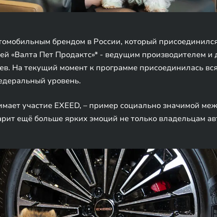
омобильным брендом в России, который присоединился к
ей «Валта Пет Продактс»* - ведущим производителем и
ев. На текущий момент к программе присоединилась вся 
едеральный уровень.
инимает участие EXEED, – пример социально значимой м
арит ещё больше ярких эмоций не только владельцам ав