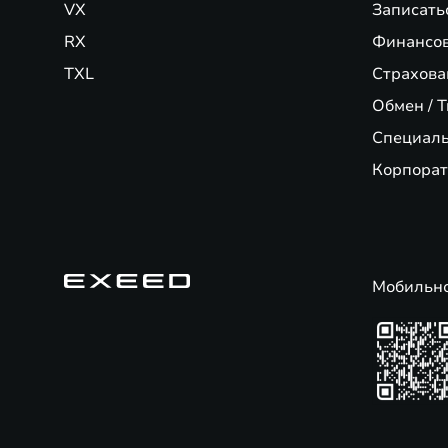
VX
Записать
RX
Финансо
TXL
Страхова
Обмен / T
Специал
Корпорат
Мобильн