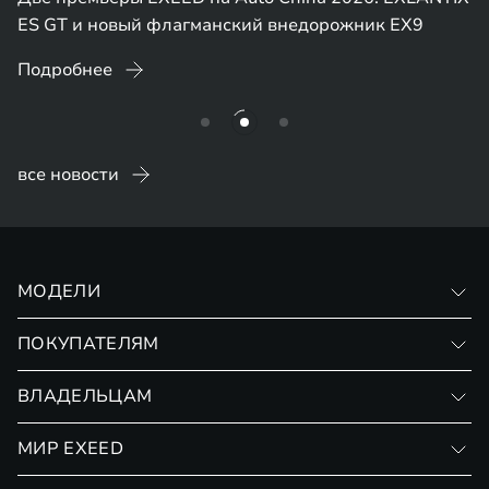
ES GT и новый флагманский внедорожник EX9
Подробнее
все новости
МОДЕЛИ
VX
ПОКУПАТЕЛЯМ
RX
Записаться на тест-драйв
ВЛАДЕЛЬЦАМ
TXL
Финансовые программы
Специальные предложения
МИР EXEED
Страхование
Записаться на сервис
Обмен / Trade-in
Новости и события