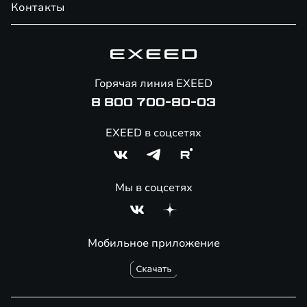
Контакты
Официальный сервис
Специальные предложения
Технологии EXEED
Техническое обслуживание
Корпоративным клиентам
Знаковые клиенты EXEED
Гарантия EXEED
Помощь на дорогах
Горячая линия EXEED
Онлайн-магазин аксессуаров
8 800 700-80-03
EXEED в соцсетях
Мы в соцсетях
Мобильное приложение