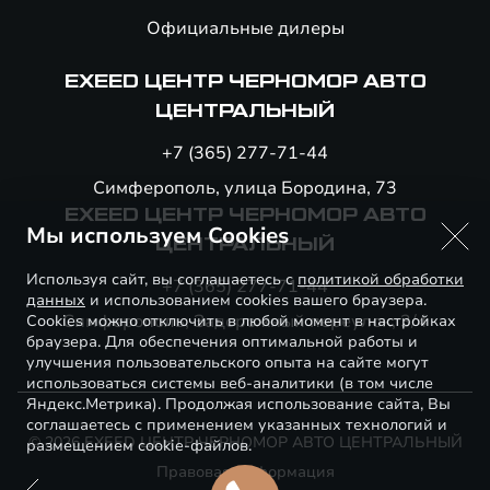
Официальные дилеры
EXEED ЦЕНТР ЧЕРНОМОР АВТО
ЦЕНТРАЛЬНЫЙ
+7 (365) 277-71-44
Симферополь, улица Бородина, 73
EXEED ЦЕНТР ЧЕРНОМОР АВТО
Мы используем Cookies
ЦЕНТРАЛЬНЫЙ
Используя сайт, вы соглашаетесь с
политикой обработки
+7 (365) 277-71-44
данных
и использованием cookies вашего браузера.
Симферополь, Задорожный переулок, 3/4
Cookies можно отключить в любой момент в настройках
браузера. Для обеспечения оптимальной работы и
улучшения пользовательского опыта на сайте могут
использоваться системы веб-аналитики (в том числе
Яндекс.Метрика). Продолжая использование сайта, Вы
соглашаетесь с применением указанных технологий и
© 2026 EXEED ЦЕНТР ЧЕРНОМОР АВТО ЦЕНТРАЛЬНЫЙ
размещением cookie-файлов.
Правовая информация