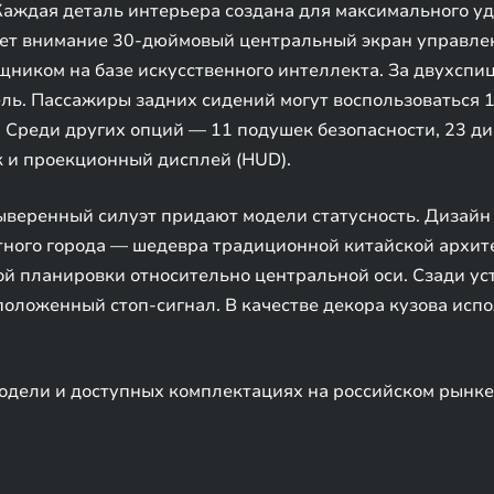
аждая деталь интерьера создана для максимального уд
ает внимание 30-дюймовый центральный экран управлен
ником на базе искусственного интеллекта. За двухспи
ль. Пассажиры задних сидений могут воспользоваться
 Среди других опций — 11 подушек безопасности, 23 ди
 и проекционный дисплей (HUD).
выверенный силуэт придают модели статусность. Дизай
тного города — шедевра традиционной китайской архите
й планировки относительно центральной оси. Сзади ус
положенный стоп-сигнал. В качестве декора кузова ис
дели и доступных комплектациях на российском рынке 