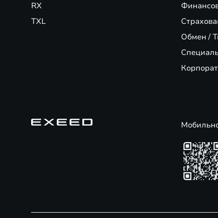
RX
Финансо
TXL
Страхова
Обмен / T
Специал
Корпорат
Мобильн