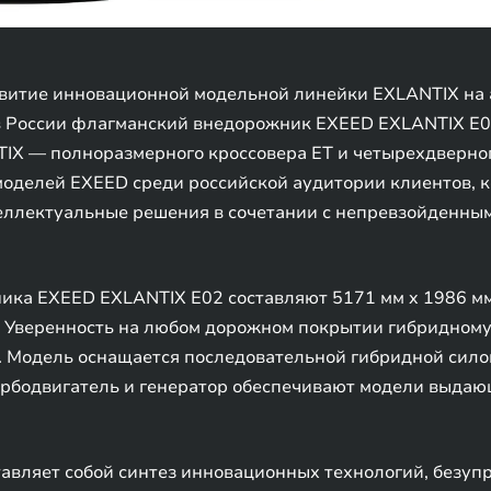
витие инновационной модельной линейки EXLANTIX на 
 в России флагманский внедорожник EXEED EXLANTIX E0
X — полноразмерного кроссовера ET и четырехдверного
моделей EXEED среди российской аудитории клиентов, 
еллектуальные решения в сочетании с непревзойденным
ка EXEED EXLANTIX E02 составляют 5171 мм x 1986 мм 
м. Уверенность на любом дорожном покрытии гибридном
 Модель оснащается последовательной гибридной силов
турбодвигатель и генератор обеспечивают модели выда
авляет собой синтез инновационных технологий, безуп